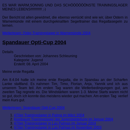
ES WAR WARM,SONNIG UND DAS SCHÖÖÖÖÖÖNSTE TRAININGSLAGER
MEINES LEBENS!!!!!!!!!!!!! ;-)
Der Bericht ist allen gewidmet, die ebenso verrückt sind wie wir, über Ostern in
Warnemünde mit einem durchgeknallten Segeltrainer das Regattasegeln zu
lernen.
Weiterlesen: Oster-Trainingslager in Warnemünde 2004
Spandauer Opti-Cup 2004
Details
Geschrieben von:
Johannes Schleuning
Kategorie:
Jugend
Erstellt: 08. April 2004
Meine erste Regatta
Am 8.4.04 hatte ich meine erste Regatta, die in Spandau an der Scharfen
Lanke stattfand. Es nahmen Tim, Timo, Florian, Anja, Yannik und ich aus
unserem Team teil. Am ersten Tag waren die Wetterbedingungen gut, am
zweiten Tag regnete es. Die Windstärken waren 1-3. Meine Starts waren nicht
so gut, doch ich konnte das meistens wieder gut machen. Am ersten Tag verlief
mein Kurs gut.
Weiterlesen: Spandauer Opti-Cup 2004
470er-Trainingslager in Palma im März 2004
Kienbaum Trainingslager der Jugendabteilung im Januar 2004
470er-Trainingslager in Las Palmas im Januar 2004
470er-Trainingslager in Las Palmas im November 2003