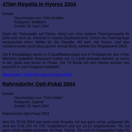
470er-Regatta in Hyeres 2004
Details
Geschrieben von:
Felix Krabbe
Kategorie:
Wettfahrt
Erstellt: 30. April 2004
Nach der Testregatta auf Palma, stand nun eine weitere Trainingsregatta für
Zelle und mich an. Diesmal in Hyeres (Südfrankreich). Schon die Trainingstage
versprachen tolles Wetter für die Regatta. Mit sehr viel Sonne, und was
meistens leider auch dazu gehört: wenig Wind, startete Die Regattaserie 2004.
Die 6 Regattatage waren in 3 Qualifikationstage und 3 Finaltage bei den 470er
Männern aufgeteilt. Insgesamt sollten nur 12 Läufe gesegelt werden, je sechs
in der Quali und sechs im Finale. Die 74 Boote bei den Herren wurden wie
gewohnt in zwei Gruppen eingeteilt.
Weiterlesen: 470er-Regatta in Hyeres 2004
Rahnsdorfer Opti-Pokal 2004
Details
Geschrieben von:
Timo Völker
Kategorie:
Jugend
Erstellt: 25. April 2004
Rahnsdorfer Opti-Pokal 2004
Vom 24.-25.04.2004 war mein erste Regatta. Ich war ganz schön aufgeregt. Wir
sind um 8.45 Uhr im TSC losgefahren und um 10.15 angekommen. Flo hat
ganz schön Hektik verbreitet. Als Anja, Yannik, Tim und ich lossegelten hatte Flo