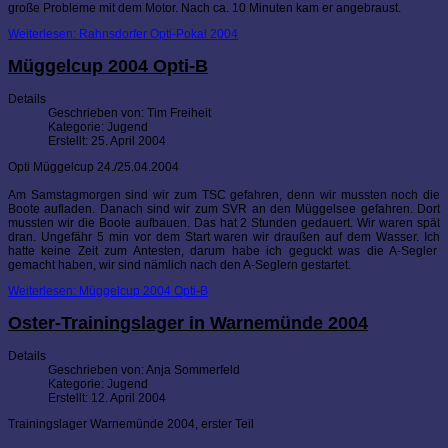
große Probleme mit dem Motor. Nach ca. 10 Minuten kam er angebraust.
Weiterlesen: Rahnsdorfer Opti-Pokal 2004
Müggelcup 2004 Opti-B
Details
Geschrieben von:
Tim Freiheit
Kategorie:
Jugend
Erstellt: 25. April 2004
Opti Müggelcup 24./25.04.2004
Am Samstagmorgen sind wir zum TSC gefahren, denn wir mussten noch die
Boote aufladen. Danach sind wir zum SVR an den Müggelsee gefahren. Dort
mussten wir die Boote aufbauen. Das hat 2 Stunden gedauert. Wir waren spät
dran. Ungefähr 5 min vor dem Start waren wir draußen auf dem Wasser. Ich
hatte keine Zeit zum Antesten, darum habe ich geguckt was die A-Segler
gemacht haben, wir sind nämlich nach den A-Seglern gestartet.
Weiterlesen: Müggelcup 2004 Opti-B
Oster-Trainingslager in Warnemünde 2004
Details
Geschrieben von:
Anja Sommerfeld
Kategorie:
Jugend
Erstellt: 12. April 2004
Trainingslager Warnemünde 2004, erster Teil