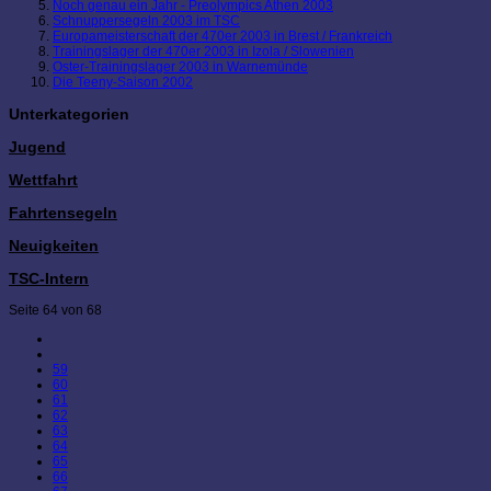
Noch genau ein Jahr - Preolympics Athen 2003
Schnuppersegeln 2003 im TSC
Europameisterschaft der 470er 2003 in Brest / Frankreich
Trainingslager der 470er 2003 in Izola / Slowenien
Oster-Trainingslager 2003 in Warnemünde
Die Teeny-Saison 2002
Unterkategorien
Jugend
Wettfahrt
Fahrtensegeln
Neuigkeiten
TSC-Intern
Seite 64 von 68
59
60
61
62
63
64
65
66