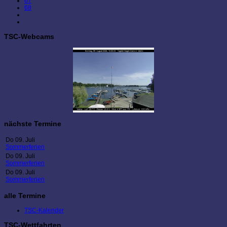
67
68
TSC-Webcams
nächste Termine
Do 09. Juli
Sommerferien
Do 09. Juli
Sommerferien
Do 09. Juli
Sommerferien
alle Termine
TSC-Kalender
TSC-Wettfahrten