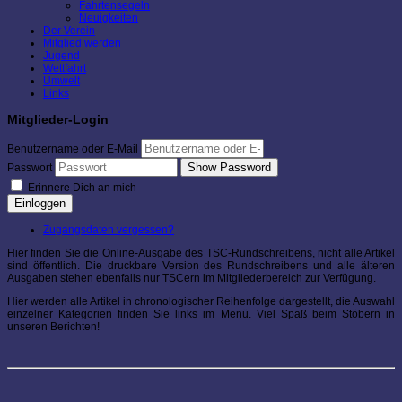
Fahrtensegeln
Neuigkeiten
Der Verein
Mitglied werden
Jugend
Wettfahrt
Umwelt
Links
Mitglieder-Login
Benutzername oder E-Mail
Show Password
Passwort
Erinnere Dich an mich
Einloggen
Zugangsdaten vergessen?
Hier finden Sie die Online-Ausgabe des TSC-Rundschreibens, nicht alle Artikel
sind öffentlich. Die druckbare Version des Rundschreibens und alle älteren
Ausgaben stehen ebenfalls nur TSCern im Mitgliederbereich zur Verfügung.
Hier werden alle Artikel in chronologischer Reihenfolge dargestellt, die Auswahl
einzelner Kategorien finden Sie links im Menü. Viel Spaß beim Stöbern in
unseren Berichten!