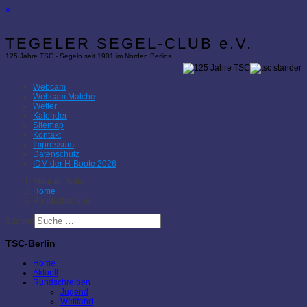
×
TEGELER SEGEL-CLUB e.V.
125 Jahre TSC - Segeln seit 1901 im Norden Berlins
Webcam
Webcam Malche
Wetter
Kalender
Sitemap
Kontakt
Impressum
Datenschutz
IDM der H-Boote 2026
Aktuelle Seite:
Home
Rundschreiben
Suchen
TSC-Berlin
Home
Aktuell
Rundschreiben
Jugend
Wettfahrt