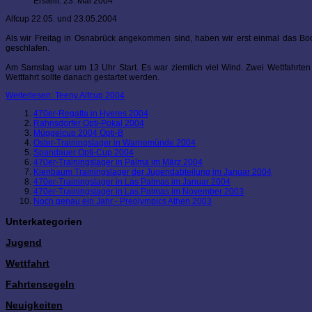
Erstellt: 23. Mai 2004
Alfcup 22.05. und 23.05.2004
Als wir Freitag in Osnabrück angekommen sind, haben wir erst einmal das Bo
geschlafen.
Am Samstag war um 13 Uhr Start. Es war ziemlich viel Wind. Zwei Wettfahrten 
Wettfahrt sollte danach gestartet werden.
Weiterlesen: Teeny Alfcup 2004
470er-Regatta in Hyeres 2004
Rahnsdorfer Opti-Pokal 2004
Müggelcup 2004 Opti-B
Oster-Trainingslager in Warnemünde 2004
Spandauer Opti-Cup 2004
470er-Trainingslager in Palma im März 2004
Kienbaum Trainingslager der Jugendabteilung im Januar 2004
470er-Trainingslager in Las Palmas im Januar 2004
470er-Trainingslager in Las Palmas im November 2003
Noch genau ein Jahr - Preolympics Athen 2003
Unterkategorien
Jugend
Wettfahrt
Fahrtensegeln
Neuigkeiten