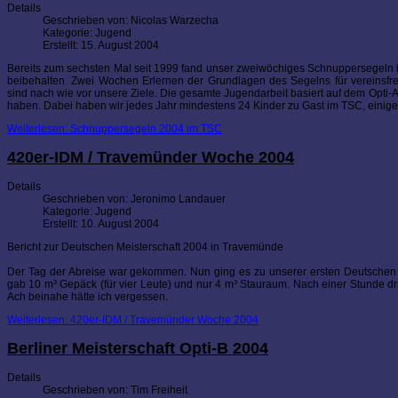
Details
Geschrieben von:
Nicolas Warzecha
Kategorie:
Jugend
Erstellt: 15. August 2004
Bereits zum sechsten Mal seit 1999 fand unser zweiwöchiges Schnuppersegeln im
beibehalten. Zwei Wochen Erlernen der Grundlagen des Segelns für vereinsf
sind nach wie vor unsere Ziele. Die gesamte Jugendarbeit basiert auf dem Opti
haben. Dabei haben wir jedes Jahr mindestens 24 Kinder zu Gast im TSC, einige
Weiterlesen: Schnuppersegeln 2004 im TSC
420er-IDM / Travemünder Woche 2004
Details
Geschrieben von:
Jeronimo Landauer
Kategorie:
Jugend
Erstellt: 10. August 2004
Bericht zur Deutschen Meisterschaft 2004 in Travemünde
Der Tag der Abreise war gekommen. Nun ging es zu unserer ersten Deutschen
gab 10 m³ Gepäck (für vier Leute) und nur 4 m³ Stauraum. Nach einer Stunde d
Ach beinahe hätte ich vergessen.
Weiterlesen: 420er-IDM / Travemünder Woche 2004
Berliner Meisterschaft Opti-B 2004
Details
Geschrieben von:
Tim Freiheit