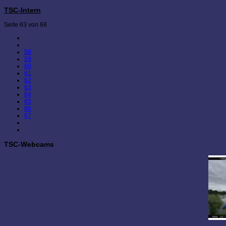
TSC-Intern
Seite 63 von 68
58
59
60
61
62
63
64
65
66
67
TSC-Webcams