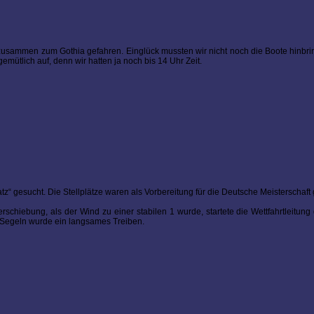
zusammen zum Gothia gefahren. Einglück mussten wir nicht noch die Boote hinbr
emütlich auf, denn wir hatten ja noch bis 14 Uhr Zeit.
z“ gesucht. Die Stellplätze waren als Vorbereitung für die Deutsche Meisterschaft
chiebung, als der Wind zu einer stabilen 1 wurde, startete die Wettfahrtleitung d
 Segeln wurde ein langsames Treiben.