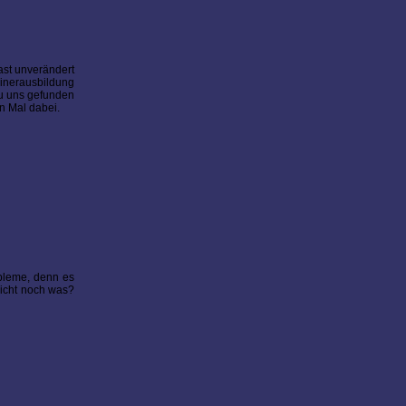
ast unverändert
inerausbildung
zu uns gefunden
n Mal dabei.
bleme, denn es
nicht noch was?