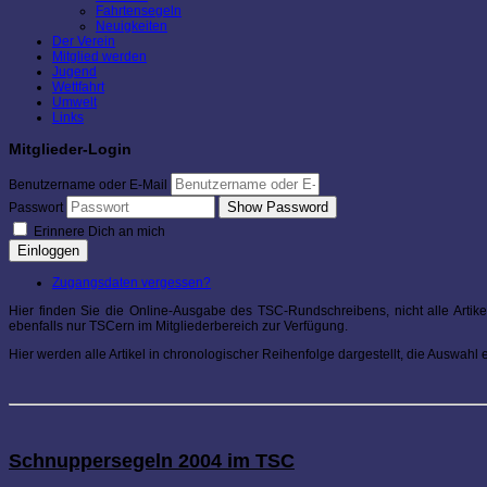
Fahrtensegeln
Neuigkeiten
Der Verein
Mitglied werden
Jugend
Wettfahrt
Umwelt
Links
Mitglieder-Login
Benutzername oder E-Mail
Show Password
Passwort
Erinnere Dich an mich
Einloggen
Zugangsdaten vergessen?
Hier finden Sie die Online-Ausgabe des TSC-Rundschreibens, nicht alle Artike
ebenfalls nur TSCern im Mitgliederbereich zur Verfügung.
Hier werden alle Artikel in chronologischer Reihenfolge dargestellt, die Auswahl
Schnuppersegeln 2004 im TSC