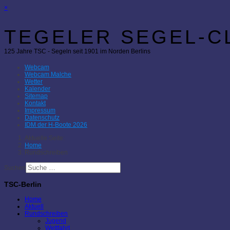
×
TEGELER SEGEL-CL
125 Jahre TSC - Segeln seit 1901 im Norden Berlins
Webcam
Webcam Malche
Wetter
Kalender
Sitemap
Kontakt
Impressum
Datenschutz
IDM der H-Boote 2026
Aktuelle Seite:
Home
Rundschreiben
Suchen
TSC-Berlin
Home
Aktuell
Rundschreiben
Jugend
Wettfahrt